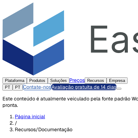
Preços
Plataforma
Produtos
Soluções
Recursos
Empresa
Contate-nos
Avaliação gratuita de 14 dias
PT
PT
Este conteúdo é atualmente veiculado pela fonte padrão Wor
pronta.
Página inicial
/
Recursos/Documentação