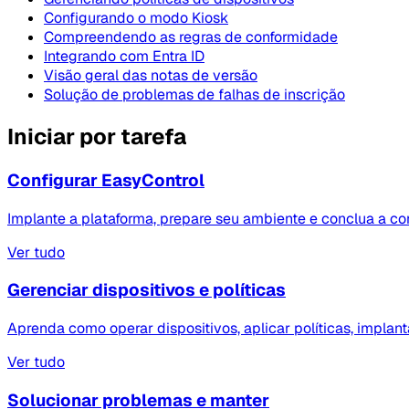
Configurando o modo Kiosk
Compreendendo as regras de conformidade
Integrando com Entra ID
Visão geral das notas de versão
Solução de problemas de falhas de inscrição
Iniciar por tarefa
Configurar EasyControl
Implante a plataforma, prepare seu ambiente e conclua a con
Ver tudo
Gerenciar dispositivos e políticas
Aprenda como operar dispositivos, aplicar políticas, implant
Ver tudo
Solucionar problemas e manter