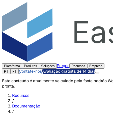
Preços
Plataforma
Produtos
Soluções
Recursos
Empresa
Contate-nos
Avaliação gratuita de 14 dias
PT
PT
Este conteúdo é atualmente veiculado pela fonte padrão Wor
pronta.
Recursos
/
Documentação
/