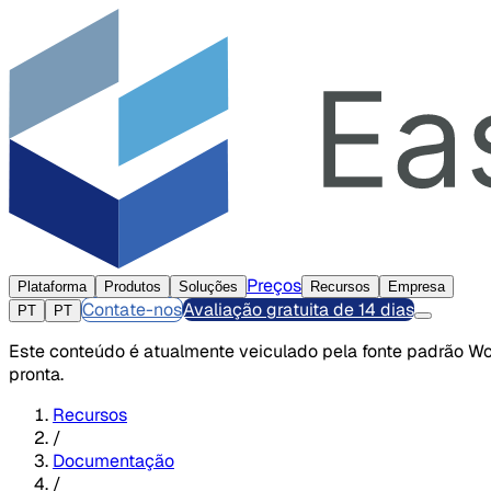
Preços
Plataforma
Produtos
Soluções
Recursos
Empresa
Contate-nos
Avaliação gratuita de 14 dias
PT
PT
Este conteúdo é atualmente veiculado pela fonte padrão Wor
pronta.
Recursos
/
Documentação
/