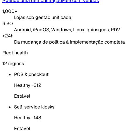
Agende uma demonstração
Fale com Vendas
1,000+
Lojas sob gestão unificada
6 SO
Android, iPadOS, Windows, Linux, quiosques, PDV
<24h
Da mudança de política à implementação completa
Fleet health
12 regions
POS & checkout
Healthy · 312
Estável
Self-service kiosks
Healthy · 148
Estável