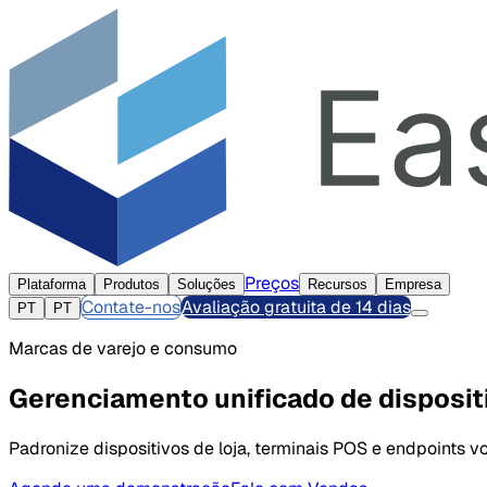
Preços
Plataforma
Produtos
Soluções
Recursos
Empresa
Contate-nos
Avaliação gratuita de 14 dias
PT
PT
Marcas de varejo e consumo
Gerenciamento unificado de disposit
Padronize dispositivos de loja, terminais POS e endpoints vo