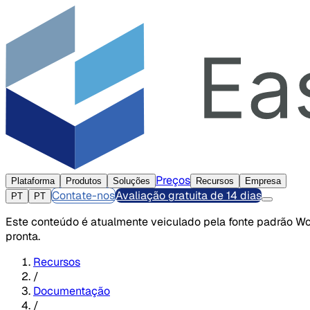
Preços
Plataforma
Produtos
Soluções
Recursos
Empresa
Contate-nos
Avaliação gratuita de 14 dias
PT
PT
Este conteúdo é atualmente veiculado pela fonte padrão Wor
pronta.
Recursos
/
Documentação
/