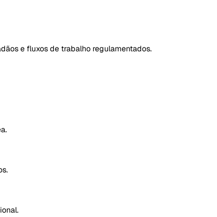
adãos e fluxos de trabalho regulamentados.
a.
os.
ional.