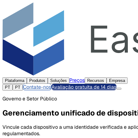
Preços
Plataforma
Produtos
Soluções
Recursos
Empresa
Contate-nos
Avaliação gratuita de 14 dias
PT
PT
Governo e Setor Público
Gerenciamento unificado de dispositi
Vincule cada dispositivo a uma identidade verificada e apl
regulamentados.