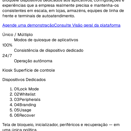
experiências que a empresa realmente precisa e mantenha-os
consistentes em escala, em lojas, armazéns, equipes de linha de
frente e terminais de autoatendimento.
Agende uma demonstração
Consulte Visão geral da plataforma
Único / Múltiplo
Modos de quiosque de aplicativos
100%
Consistência de dispositivo dedicado
24/7
Operação autônoma
Kiosk Superfície de controle
Dispositivos Dedicados
01
Lock Mode
02
Whitelist
03
Peripherals
04
Branding
05
Usage
06
Recover
Tela de bloqueio, inicializador, periféricos e recuperação — em
uma única política.