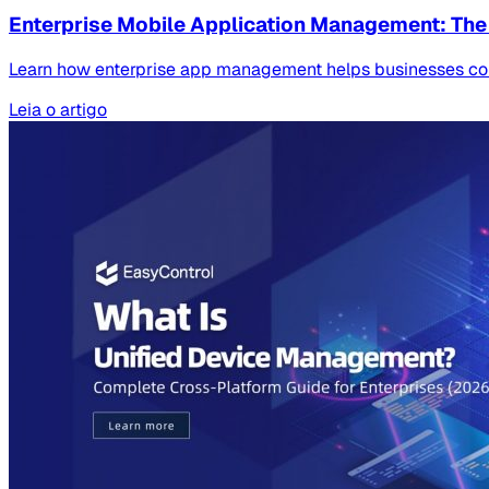
Enterprise Mobile Application Management: Th
Learn how enterprise app management helps businesses cont
Leia o artigo