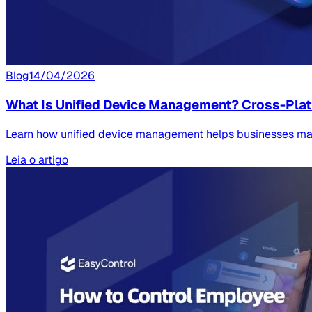
Blog
14/04/2026
What Is Unified Device Management? Cross-Plat
Learn how unified device management helps businesses mana
Leia o artigo