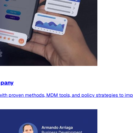
mpany
th proven methods, MDM tools, and policy strategies to impr