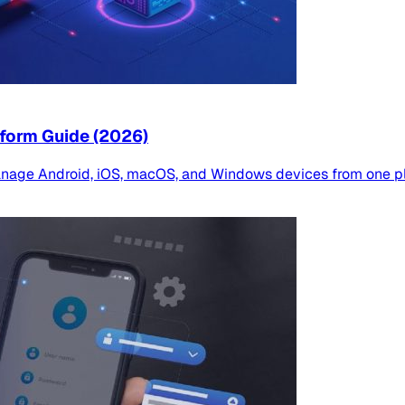
form Guide (2026)
ge Android, iOS, macOS, and Windows devices from one platf