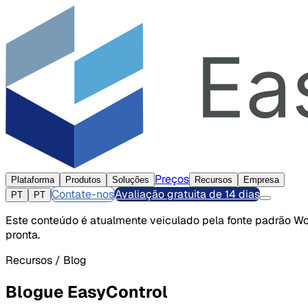
Preços
Plataforma
Produtos
Soluções
Recursos
Empresa
Contate-nos
Avaliação gratuita de 14 dias
PT
PT
Este conteúdo é atualmente veiculado pela fonte padrão Wor
pronta.
Recursos / Blog
Blogue EasyControl