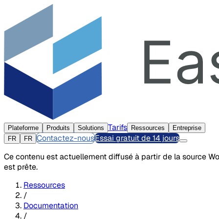
Tarifs
Plateforme
Produits
Solutions
Ressources
Entreprise
Contactez-nous
Essai gratuit de 14 jours
FR
FR
Ce contenu est actuellement diffusé à partir de la source W
est prête.
Ressources
/
Documentation
/