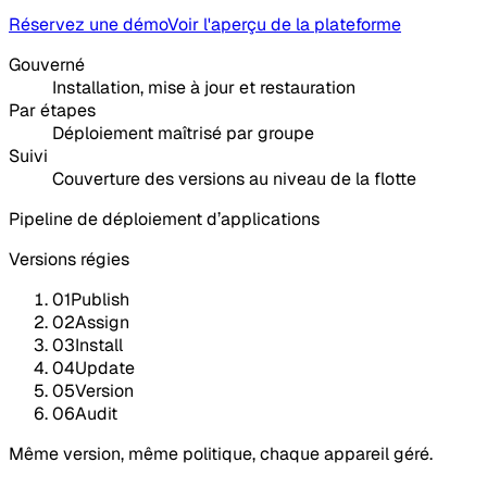
Réservez une démo
Voir l'aperçu de la plateforme
Gouverné
Installation, mise à jour et restauration
Par étapes
Déploiement maîtrisé par groupe
Suivi
Couverture des versions au niveau de la flotte
Pipeline de déploiement d’applications
Versions régies
01
Publish
02
Assign
03
Install
04
Update
05
Version
06
Audit
Même version, même politique, chaque appareil géré.