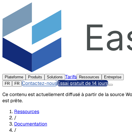
Tarifs
Plateforme
Produits
Solutions
Ressources
Entreprise
Contactez-nous
Essai gratuit de 14 jours
FR
FR
Ce contenu est actuellement diffusé à partir de la source W
est prête.
Ressources
/
Documentation
/