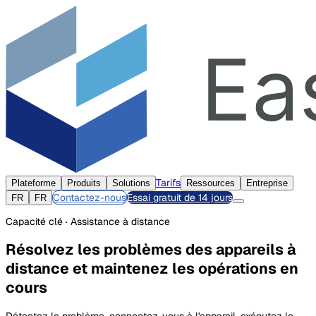
Tarifs
Plateforme
Produits
Solutions
Ressources
Entreprise
Contactez-nous
Essai gratuit de 14 jours
FR
FR
Capacité clé · Assistance à distance
Résolvez les problèmes des appareils à
distance et maintenez les opérations en
cours
Détectez le problème, connectez-vous à l'appareil, exécutez le