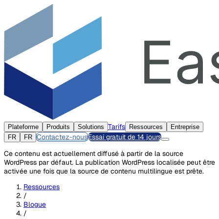
Tarifs
Plateforme
Produits
Solutions
Ressources
Entreprise
Contactez-nous
Essai gratuit de 14 jours
FR
FR
Ce contenu est actuellement diffusé à partir de la source
WordPress par défaut. La publication WordPress localisée peut être
activée une fois que la source de contenu multilingue est prête.
Ressources
/
Blogue
/