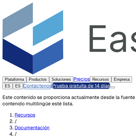
Precios
Plataforma
Productos
Soluciones
Recursos
Empresa
Contáctenos
Prueba gratuita de 14 días
ES
ES
Este contenido se proporciona actualmente desde la fuente
contenido multilingüe esté lista.
Recursos
/
Documentación
/