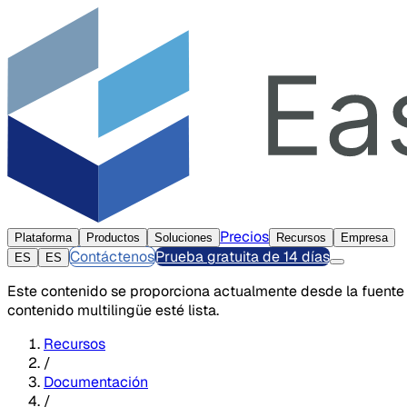
Precios
Plataforma
Productos
Soluciones
Recursos
Empresa
Contáctenos
Prueba gratuita de 14 días
ES
ES
Este contenido se proporciona actualmente desde la fuente
contenido multilingüe esté lista.
Recursos
/
Documentación
/