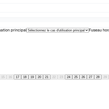
sation principal
Fuseau hor
15
16
17
18
19
20
21
22
23
24
25
26
27
28
29