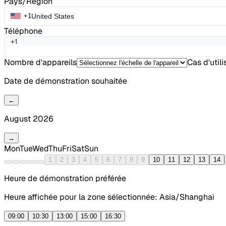
Pays/Région
United States
+1
Téléphone
+1
Nombre d'appareils
Cas d'utili
Date de démonstration souhaitée
←
August 2026
→
Mon
Tue
Wed
Thu
Fri
Sat
Sun
1
2
3
4
5
6
7
8
9
10
11
12
13
14
Heure de démonstration préférée
Heure affichée pour la zone sélectionnée: Asia/Shanghai
09:00
10:30
13:00
15:00
16:30