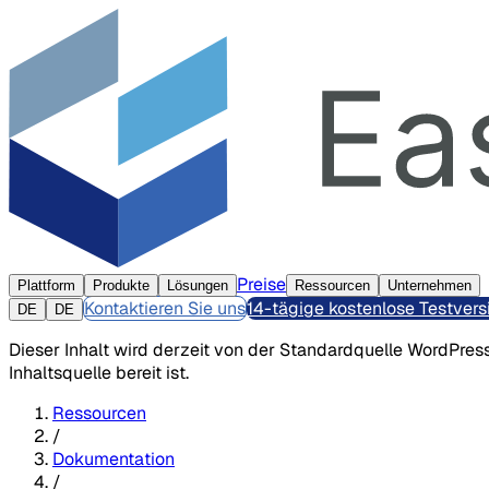
Preise
Plattform
Produkte
Lösungen
Ressourcen
Unternehmen
Kontaktieren Sie uns
14-tägige kostenlose Testvers
DE
DE
Dieser Inhalt wird derzeit von der Standardquelle WordPress
Inhaltsquelle bereit ist.
Ressourcen
/
Dokumentation
/