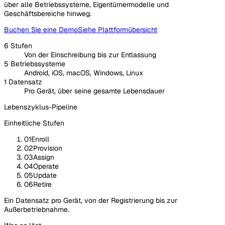
über alle Betriebssysteme, Eigentümermodelle und
Geschäftsbereiche hinweg.
Buchen Sie eine Demo
Siehe Plattformübersicht
6 Stufen
Von der Einschreibung bis zur Entlassung
5 Betriebssysteme
Android, iOS, macOS, Windows, Linux
1 Datensatz
Pro Gerät, über seine gesamte Lebensdauer
Lebenszyklus-Pipeline
Einheitliche Stufen
01
Enroll
02
Provision
03
Assign
04
Operate
05
Update
06
Retire
Ein Datensatz pro Gerät, von der Registrierung bis zur
Außerbetriebnahme.