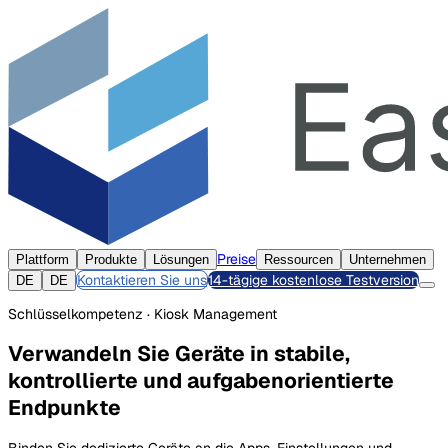
Preise
Plattform
Produkte
Lösungen
Ressourcen
Unternehmen
Kontaktieren Sie uns
14-tägige kostenlose Testversion
DE
DE
Schlüsselkompetenz · Kiosk Management
Verwandeln Sie Geräte in stabile,
kontrollierte und aufgabenorientierte
Endpunkte
Binden Sie dedizierte Geräte an die Apps, Einstellungen und