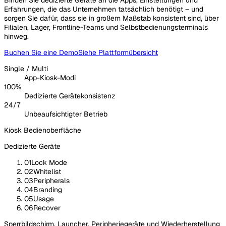
Erfahrungen, die das Unternehmen tatsächlich benötigt – und
sorgen Sie dafür, dass sie in großem Maßstab konsistent sind, über
Filialen, Lager, Frontline-Teams und Selbstbedienungsterminals
hinweg.
Buchen Sie eine Demo
Siehe Plattformübersicht
Single / Multi
App-Kiosk-Modi
100%
Dedizierte Gerätekonsistenz
24/7
Unbeaufsichtigter Betrieb
Kiosk Bedienoberfläche
Dedizierte Geräte
01
Lock Mode
02
Whitelist
03
Peripherals
04
Branding
05
Usage
06
Recover
Sperrbildschirm, Launcher, Peripheriegeräte und Wiederherstellung