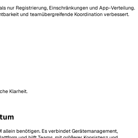
als nur Registrierung, Einschränkungen und App-Verteilung.
arkeit und teamübergreifende Koordination verbessert.
he Klarheit.
stum
M allein benötigen. Es verbindet Gerätemanagement,
ttform und hilft Teams, mit größerer Konsistenz und