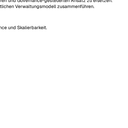
reren und Governance-gesteuerten Ansatz zu ersetzen.
heitlichen Verwaltungsmodell zusammenführen.
nce und Skalierbarkeit.