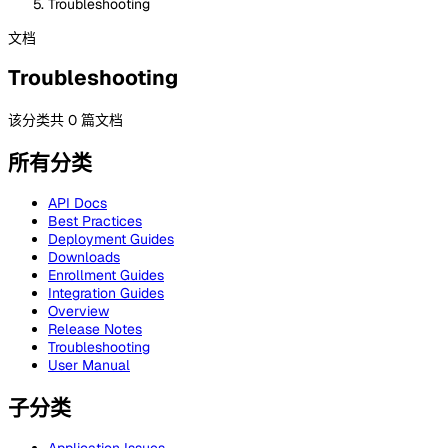
Troubleshooting
文档
Troubleshooting
该分类共 0 篇文档
所有分类
API Docs
Best Practices
Deployment Guides
Downloads
Enrollment Guides
Integration Guides
Overview
Release Notes
Troubleshooting
User Manual
子分类
Application Issues