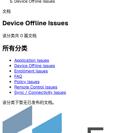
Device Offline Issues
文档
Device Offline Issues
该分类共 0 篇文档
所有分类
Application Issues
Device Offline Issues
Enrollment Issues
FAQ
Policy Issues
Remote Control Issues
Sync / Connectivity Issues
该分类下暂无已发布的文档。