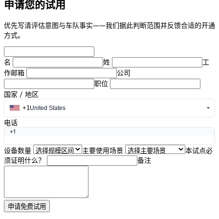
申请您的试用
优先写清评估意图与车队事实——我们据此判断范围并反馈合适的开通
方式。
名
姓
工
作邮箱
公司
职位
国家 / 地区
+1
United States
电话
+1
设备数量
主要使用场景
本试点必
须证明什么？
备注
申请免费试用