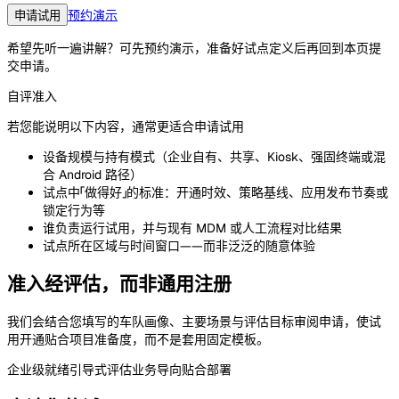
预约演示
申请试用
希望先听一遍讲解？可先预约演示，准备好试点定义后再回到本页提
交申请。
自评准入
若您能说明以下内容，通常更适合申请试用
设备规模与持有模式（企业自有、共享、Kiosk、强固终端或混
合 Android 路径）
试点中「做得好」的标准：开通时效、策略基线、应用发布节奏或
锁定行为等
谁负责运行试用，并与现有 MDM 或人工流程对比结果
试点所在区域与时间窗口——而非泛泛的随意体验
准入经评估，而非通用注册
我们会结合您填写的车队画像、主要场景与评估目标审阅申请，使试
用开通贴合项目准备度，而不是套用固定模板。
企业级就绪
引导式评估
业务导向
贴合部署