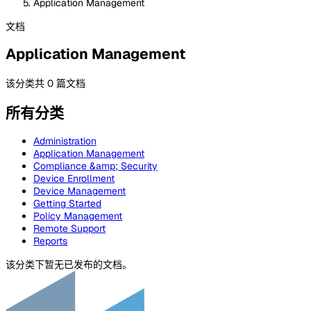
Application Management
文档
Application Management
该分类共 0 篇文档
所有分类
Administration
Application Management
Compliance &amp; Security
Device Enrollment
Device Management
Getting Started
Policy Management
Remote Support
Reports
该分类下暂无已发布的文档。