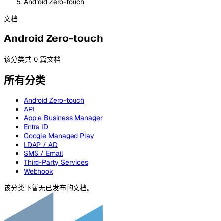
Android Zero-touch
文档
Android Zero-touch
该分类共 0 篇文档
所有分类
Android Zero-touch
API
Apple Business Manager
Entra ID
Google Managed Play
LDAP / AD
SMS / Email
Third-Party Services
Webhook
该分类下暂无已发布的文档。