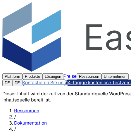
Preise
Plattform
Produkte
Lösungen
Ressourcen
Unternehmen
Kontaktieren Sie uns
14-tägige kostenlose Testvers
DE
DE
Dieser Inhalt wird derzeit von der Standardquelle WordPress
Inhaltsquelle bereit ist.
Ressourcen
/
Dokumentation
/