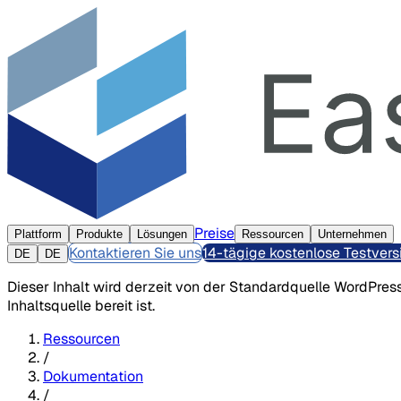
Preise
Plattform
Produkte
Lösungen
Ressourcen
Unternehmen
Kontaktieren Sie uns
14-tägige kostenlose Testvers
DE
DE
Dieser Inhalt wird derzeit von der Standardquelle WordPress
Inhaltsquelle bereit ist.
Ressourcen
/
Dokumentation
/