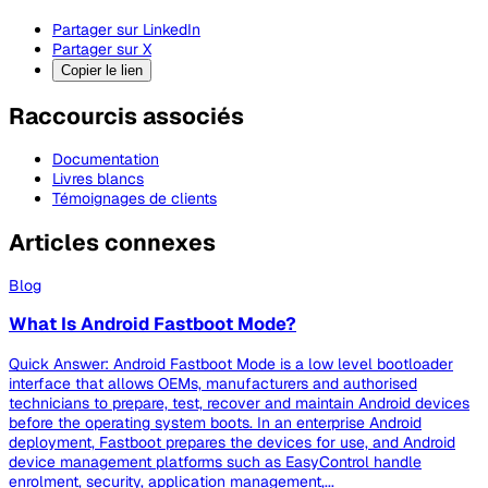
Partager sur LinkedIn
Partager sur X
Copier le lien
Raccourcis associés
Documentation
Livres blancs
Témoignages de clients
Articles connexes
Blog
What Is Android Fastboot Mode?
Quick Answer: Android Fastboot Mode is a low level bootloader
interface that allows OEMs, manufacturers and authorised
technicians to prepare, test, recover and maintain Android devices
before the operating system boots. In an enterprise Android
deployment, Fastboot prepares the devices for use, and Android
device management platforms such as EasyControl handle
enrolment, security, application management,...