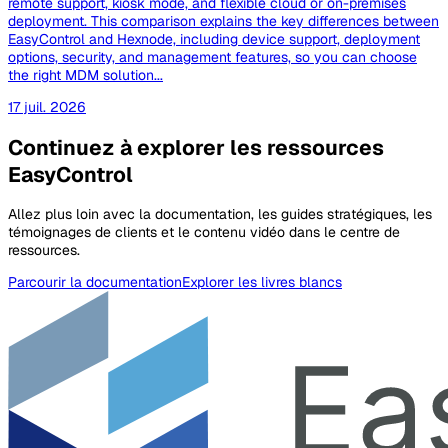
remote support, kiosk mode, and flexible cloud or on-premises
deployment. This comparison explains the key differences between
EasyControl and Hexnode, including device support, deployment
options, security, and management features, so you can choose
the right MDM solution...
17 juil. 2026
Continuez à explorer les ressources
EasyControl
Allez plus loin avec la documentation, les guides stratégiques, les
témoignages de clients et le contenu vidéo dans le centre de
ressources.
Parcourir la documentation
Explorer les livres blancs