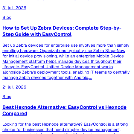
31 juil. 2026
Blog
How to Set Up Zebra Devices: Complete Step-by-
Step Guide with EasyControl
Set up Zebra devices for enterprise use involves more than simply
enrolling hardware. Organizations typically use Zebra StageNow
for initial device provisioning, while an enterprise Mobile Device
Management platform helps manage devices throughout their
lifecycle. EasyControl Unified Device Management works
alongside Zebra’s deployment tools, enabling IT teams to centrally
manage Zebra devices together with Android,...
21 juil. 2026
Blog
Best Hexnode Alternative: EasyControl vs Hexnode
Compared
Looking for the best Hexnode alternative? EasyControl is a strong
choice for businesses that need simpler device management,