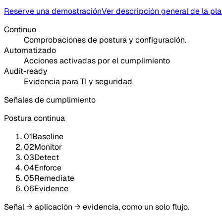
Reserve una demostración
Ver descripción general de la pl
Continuo
Comprobaciones de postura y configuración.
Automatizado
Acciones activadas por el cumplimiento
Audit-ready
Evidencia para TI y seguridad
Señales de cumplimiento
Postura continua
01
Baseline
02
Monitor
03
Detect
04
Enforce
05
Remediate
06
Evidence
Señal → aplicación → evidencia, como un solo flujo.