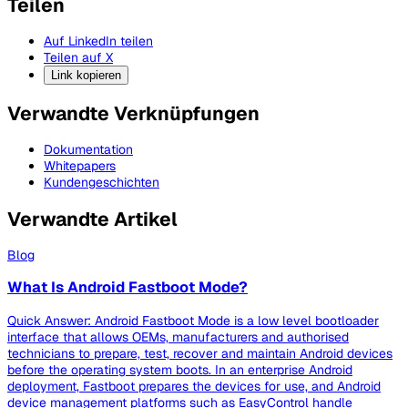
Teilen
Auf LinkedIn teilen
Teilen auf X
Link kopieren
Verwandte Verknüpfungen
Dokumentation
Whitepapers
Kundengeschichten
Verwandte Artikel
Blog
What Is Android Fastboot Mode?
Quick Answer: Android Fastboot Mode is a low level bootloader
interface that allows OEMs, manufacturers and authorised
technicians to prepare, test, recover and maintain Android devices
before the operating system boots. In an enterprise Android
deployment, Fastboot prepares the devices for use, and Android
device management platforms such as EasyControl handle