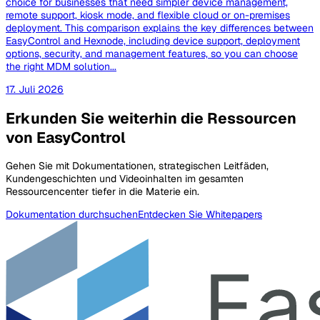
choice for businesses that need simpler device management,
remote support, kiosk mode, and flexible cloud or on-premises
deployment. This comparison explains the key differences between
EasyControl and Hexnode, including device support, deployment
options, security, and management features, so you can choose
the right MDM solution...
17. Juli 2026
Erkunden Sie weiterhin die Ressourcen
von EasyControl
Gehen Sie mit Dokumentationen, strategischen Leitfäden,
Kundengeschichten und Videoinhalten im gesamten
Ressourcencenter tiefer in die Materie ein.
Dokumentation durchsuchen
Entdecken Sie Whitepapers