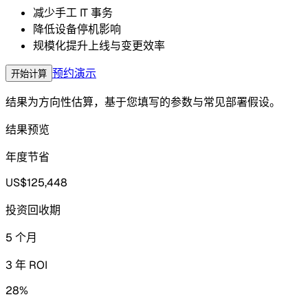
减少手工 IT 事务
降低设备停机影响
规模化提升上线与变更效率
预约演示
开始计算
结果为方向性估算，基于您填写的参数与常见部署假设。
结果预览
年度节省
US$125,448
投资回收期
5 个月
3 年 ROI
28%