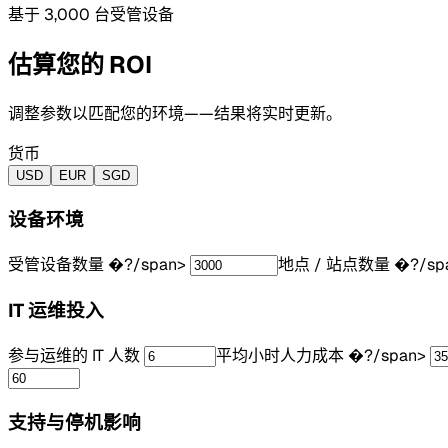
基于 3,000 台受管设备
估算您的 ROI
调整参数以匹配您的环境——结果将实时更新。
货币
USD
EUR
SGD
设备环境
受管设备数量
�?/span>
地点 / 站点数量
�?/sp
IT 运维投入
参与运维的 IT 人数
平均小时人力成本
�?/span>
支持与停机影响