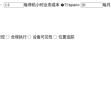
）
每停机小时业务成本
�?/span>
每月
管控
合规执行
设备可见性
位置追踪