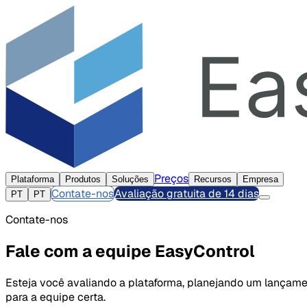
Preços
Plataforma
Produtos
Soluções
Recursos
Empresa
Contate-nos
Avaliação gratuita de 14 dias
PT
PT
Contate-nos
Fale com a equipe EasyControl
Esteja você avaliando a plataforma, planejando um lançam
para a equipe certa.